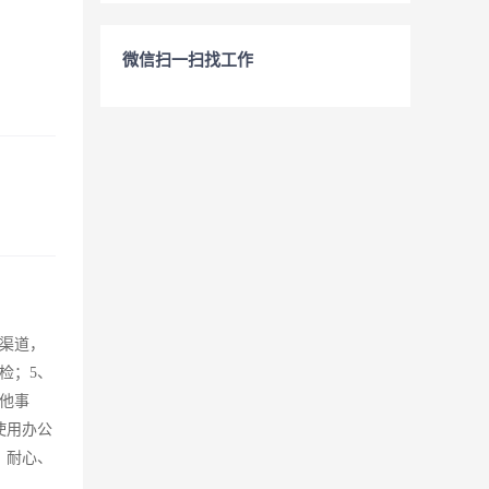
微信扫一扫找工作
渠道，
检；5、
他事
使用办公
，耐心、